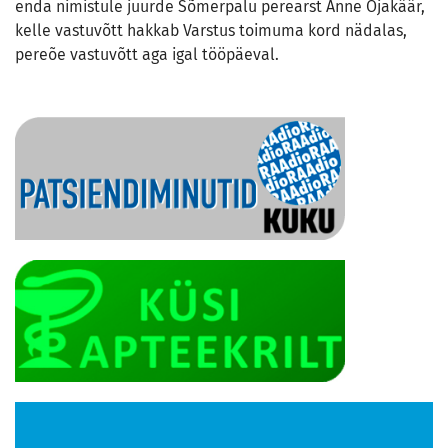
enda nimistule juurde Sõmerpalu perearst Anne Ojakäär,
kelle vastuvõtt hakkab Varstus toimuma kord nädalas,
pereõe vastuvõtt aga igal tööpäeval.