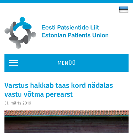
MENÜÜ
Varstus hakkab taas kord nädalas
vastu võtma perearst
31. märts 2016