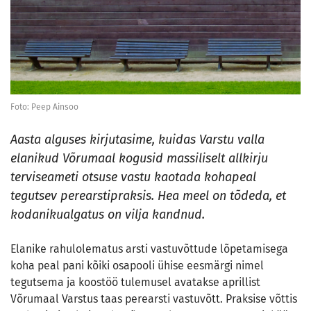
Foto: Peep Ainsoo
Aasta alguses kirjutasime, kuidas Varstu valla
elanikud Võrumaal kogusid massiliselt allkirju
terviseameti otsuse vastu kaotada kohapeal
tegutsev perearstipraksis. Hea meel on tõdeda, et
kodanikualgatus on vilja kandnud.
Elanike rahulolematus arsti vastuvõttude lõpetamisega
koha peal pani kõiki osapooli ühise eesmärgi nimel
tegutsema ja koostöö tulemusel avatakse aprillist
Võrumaal Varstus taas perearsti vastuvõtt. Praksise võttis