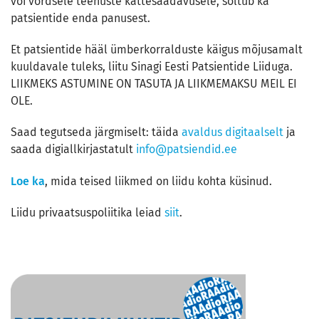
või võrdsele teenuste kättesaadavusele, sõltub ka
patsientide enda panusest.
Et patsientide hääl ümberkorralduste käigus mõjusamalt
kuuldavale tuleks, liitu Sinagi Eesti Patsientide Liiduga.
LIIKMEKS ASTUMINE ON TASUTA JA LIIKMEMAKSU MEIL EI
OLE.
Saad tegutseda järgmiselt: täida
avaldus digitaalselt
ja
saada digiallkirjastatult
info@patsiendid.ee
Loe ka
, mida teised liikmed on liidu kohta küsinud.
Liidu privaatsuspoliitika leiad
siit
.