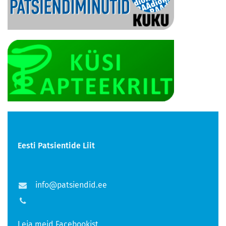
Eesti Patsientide Liit
info@patsiendid.ee
Leia meid Facebookist