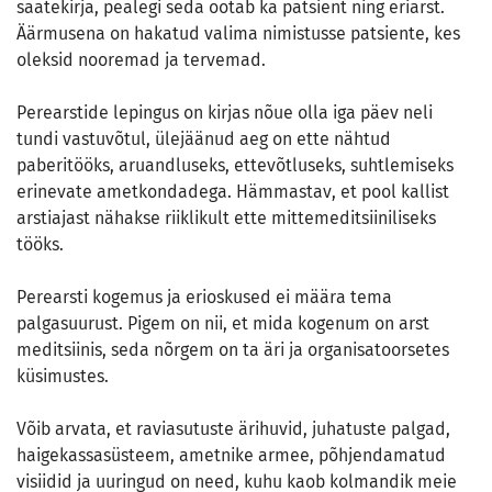
saatekirja, pealegi seda ootab ka patsient ning eriarst.
Äärmusena on hakatud valima nimistusse patsiente, kes
oleksid nooremad ja tervemad.
Perearstide lepingus on kirjas nõue olla iga päev neli
tundi vastuvõtul, ülejäänud aeg on ette nähtud
paberitööks, aruandluseks, ettevõtluseks, suhtlemiseks
erinevate ametkondadega. Hämmastav, et pool kallist
arstiajast nähakse riiklikult ette mittemeditsiiniliseks
tööks.
Perearsti kogemus ja erioskused ei määra tema
palgasuurust. Pigem on nii, et mida kogenum on arst
meditsiinis, seda nõrgem on ta äri ja organisatoorsetes
küsimustes.
Võib arvata, et raviasutuste ärihuvid, juhatuste palgad,
haigekassasüsteem, ametnike armee, põhjendamatud
visiidid ja uuringud on need, kuhu kaob kolmandik meie