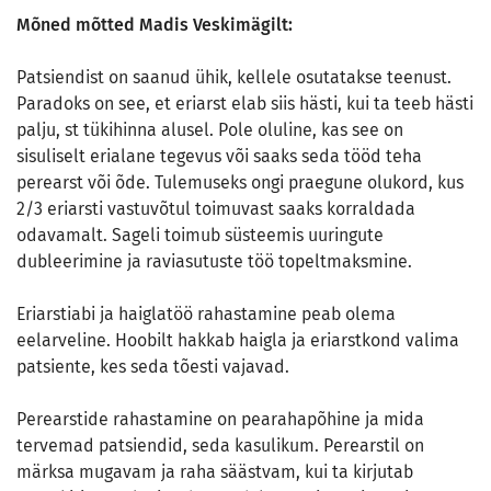
Mõned mõtted Madis Veskimägilt:
Patsiendist on saanud ühik, kellele osutatakse teenust.
Paradoks on see, et eriarst elab siis hästi, kui ta teeb hästi
palju, st tükihinna alusel. Pole oluline, kas see on
sisuliselt erialane tegevus või saaks seda tööd teha
perearst või õde. Tulemuseks ongi praegune olukord, kus
2/3 eriarsti vastuvõtul toimuvast saaks korraldada
odavamalt. Sageli toimub süsteemis uuringute
dubleerimine ja raviasutuste töö topeltmaksmine.
Eriarstiabi ja haiglatöö rahastamine peab olema
eelarveline. Hoobilt hakkab haigla ja eriarstkond valima
patsiente, kes seda tõesti vajavad.
Perearstide rahastamine on pearahapõhine ja mida
tervemad patsiendid, seda kasulikum. Perearstil on
märksa mugavam ja raha säästvam, kui ta kirjutab