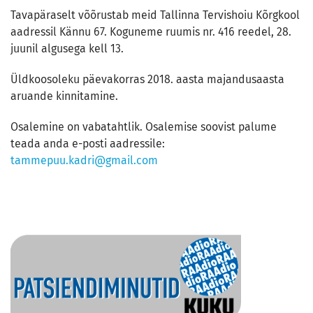
Tavapäraselt võõrustab meid Tallinna Tervishoiu Kõrgkool
aadressil Kännu 67. Koguneme ruumis nr. 416 reedel, 28.
juunil algusega kell 13.
Üldkoosoleku päevakorras 2018. aasta majandusaasta
aruande kinnitamine.
Osalemine on vabatahtlik. Osalemise soovist palume
teada anda e-posti aadressile:
tammepuu.kadri@gmail.com