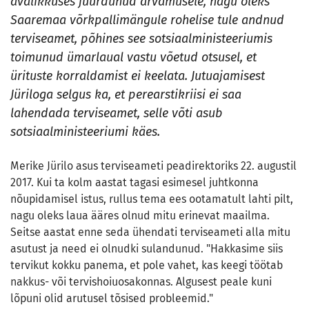
avalikkuses juurdunud arvamusele, nagu oleks
Saaremaa võrkpallimängule rohelise tule andnud
terviseamet, põhines see sotsiaalministeeriumis
toimunud ümarlaual vastu võetud otsusel, et
ürituste korraldamist ei keelata. Jutuajamisest
Jüriloga selgus ka, et perearstikriisi ei saa
lahendada terviseamet, selle võti asub
sotsiaalministeeriumi käes.
Merike Jürilo asus terviseameti peadirektoriks 22. augustil
2017. Kui ta kolm aastat tagasi esimesel juhtkonna
nõupidamisel istus, rullus tema ees ootamatult lahti pilt,
nagu oleks laua ääres olnud mitu erinevat maailma.
Seitse aastat enne seda ühendati terviseameti alla mitu
asutust ja need ei olnudki sulandunud. "Hakkasime siis
tervikut kokku panema, et pole vahet, kas keegi töötab
nakkus- või tervishoiuosakonnas. Algusest peale kuni
lõpuni olid arutusel tõsised probleemid."