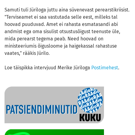
Samuti tuli Jüriloga juttu aina süvenevast perearstikriisist.
"Terviseamet ei saa vastutada selle eest, milleks tal
hoovad puuduvad. Amet ei rahasta esmatasandi abi
andmist ega oma sisulist otsustusõigust teenuste üle,
mida perearst tegema peab. Need hoovad on
ministeeriumis õigusloome ja haigekassal rahastuse
vaates," rääkis Jürilo.
Loe täispikka intervjuud Merike Jüriloga
Postimehest
.