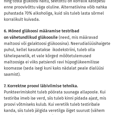
ning tõsta glükoosi näitu, seetõttu on korralik kätepesu
enne proovivõttu väga oluline. Alternatiivina võib nahka
puhastada 70% alkoholiga, kuid siis tuleb lasta sõrmel
korralikult kuivada.
6. Mõned glükoosi määramise testribad
on vähetundlikud glükoosile
(need, mis määravad
maltoosi või galaktoosi glükoosina). Neerudialüüsihaigete
puhul, kellel kasutatakse ikodekstriini, tuleb olla
tähelepanelik, et vale kõrged mõõtetulemused
maltoosiga ei viiks patsiendi ravi hüpoglükeemilisse
koomasse (seda isegi kuni kaks nädalat peale dialüüsi
saamist).
7. Korrektne proovi läbiviimise tehnika.
Punkteerimiskoht tuleb pöörata suunaga allapoole. Kui
testiriba imeb ise verd, siis tuleb kinni pidada ajast, mis
proovi võtmiseks kulub. Kui veretilk tuleb testiribale
kanda, siis tuleb jälgida veretilga õiget suurust (vähem