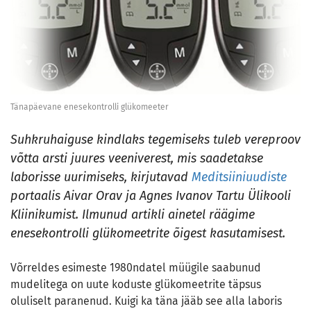
Tänapäevane enesekontrolli glükomeeter
Suhkruhaiguse kindlaks tegemiseks tuleb vereproov
võtta arsti juures veeniverest, mis saadetakse
laborisse uurimiseks, kirjutavad
Meditsiiniuudiste
portaalis Aivar Orav ja Agnes Ivanov Tartu Ülikooli
Kliinikumist. Ilmunud artikli ainetel räägime
enesekontrolli glükomeetrite õigest kasutamisest.
Võrreldes esimeste 1980ndatel müügile saabunud
mudelitega on uute koduste glükomeetrite täpsus
oluliselt paranenud. Kuigi ka täna jääb see alla laboris