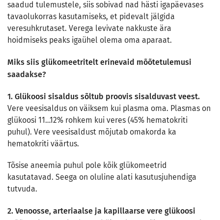
saadud tulemustele, siis sobivad nad hästi igapäevases
tavaolukorras kasutamiseks, et pidevalt jälgida
veresuhkrutaset. Verega levivate nakkuste ära
hoidmiseks peaks igaühel olema oma aparaat.
Miks siis glükomeetritelt erinevaid mõõtetulemusi
saadakse?
1. Glükoosi sisaldus sõltub proovis sisalduvast veest.
Vere veesisaldus on väiksem kui plasma oma. Plasmas on
glükoosi 11…12% rohkem kui veres (45% hematokriti
puhul). Vere veesisaldust mõjutab omakorda ka
hematokriti väärtus.
Tõsise aneemia puhul pole kõik glükomeetrid
kasutatavad. Seega on oluline alati kasutusjuhendiga
tutvuda.
2. Venoosse, arteriaalse ja kapillaarse vere glükoosi