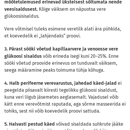
mõõtetulemused erinevad üksteisest sõltumata nende
veesisaldusest.
Kõige väiksem on näpuotsa vere
glükoosisisaldus.
Vere võtmisel tuleks esimene veretilk alati ära pühkida,
et koevedelik ei „lahjendaks“ proovi.
3. Pärast sööki võetud kapillaarvere ja venoosse vere
glükoosi sisaldus
võib erineda isegi kuni 20–25%. Enne
sööki võetud proovide erinevus on tunduvalt väiksem,
seega määramine peaks toimuma tühja kõhuga.
4. Halb perifeerne verevarustus, jahedad käed-jalad
ei
peegelda piisavalt kiiresti tegelikku glükoosi sisaldust,
kuna veri liigub jäsemetes aeglasemalt. Vajadusel võib
kätt enne verevõtmist raputada, aga sõrme masseerida ei
tohiks, sest nii võib koevedelik proovi sattuda.
5. Halvasti pestud käed
võivad sisaldada suhkrute jääke