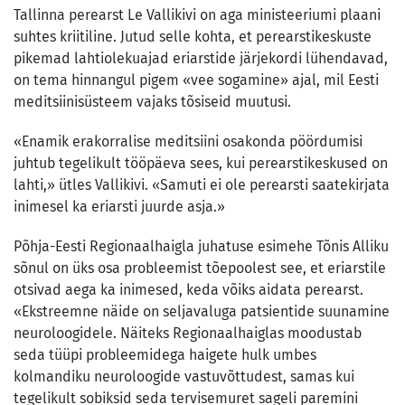
Tallinna perearst Le Vallikivi on aga ministeeriumi plaani
suhtes kriitiline. Jutud selle kohta, et perearstikeskuste
pikemad lahtiolekuajad eriarstide järjekordi lühendavad,
on tema hinnangul pigem «vee sogamine» ajal, mil Eesti
meditsiinisüsteem vajaks tõsiseid muutusi.
«Enamik erakorralise meditsiini osakonda pöördumisi
juhtub tegelikult tööpäeva sees, kui perearstikeskused on
lahti,» ütles Vallikivi. «Samuti ei ole perearsti saatekirjata
inimesel ka eriarsti juurde asja.»
Põhja-Eesti Regionaalhaigla juhatuse esimehe Tõnis Alliku
sõnul on üks osa probleemist tõepoolest see, et eriarstile
otsivad aega ka inimesed, keda võiks aidata perearst.
«Ekstreemne näide on seljavaluga patsientide suunamine
neuroloogidele. Näiteks Regionaalhaiglas moodustab
seda tüüpi probleemidega haigete hulk umbes
kolmandiku neuroloogide vastuvõttudest, samas kui
tegelikult sobiksid seda tervisemuret sageli paremini