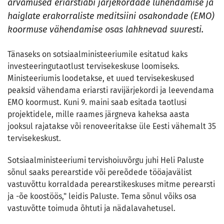
arvamused eriarstiabi järjekordade lühendamise ja
haiglate erakorraliste meditsiini osakondade (EMO)
koormuse vähendamise osas lahknevad suuresti.
Tänaseks on sotsiaalministeeriumile esitatud kaks
investeeringutaotlust tervisekeskuse loomiseks.
Ministeeriumis loodetakse, et uued tervisekeskused
peaksid vähendama eriarsti ravijärjekordi ja leevendama
EMO koormust. Kuni 9. maini saab esitada taotlusi
projektidele, mille raames järgneva kaheksa aasta
jooksul rajatakse või renoveeritakse üle Eesti vähemalt 35
tervisekeskust.
Sotsiaalministeeriumi tervishoiuvõrgu juhi Heli Paluste
sõnul saaks perearstide või pereõdede tööajavälist
vastuvõttu korraldada perearstikeskuses mitme perearsti
ja -õe koostöös," leidis Paluste. Tema sõnul võiks osa
vastuvõtte toimuda õhtuti ja nädalavahetusel.