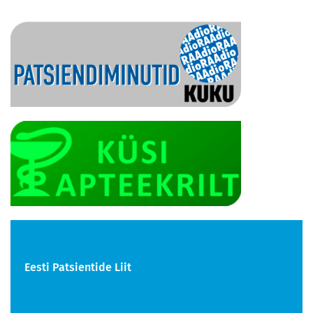
Eesti Patsientide Liit