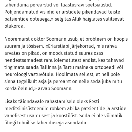
lahendama perearstid või taastusravi spetsialistid.
Põhjendamatud visiidid eriarstidele pikendavad teiste
patsientide ooteaega,» selgitas Allik haiglates valitsevat
olukorda.
Nooremarst doktor Soomann usub, et probleem on hoopis
suurem ja tõsisem. «Eriarstiabi järjekorrad, mis rahva
arvates on pikad, on moodustatud suures osas
nendestsamadest rahulolematutest endist, kes tahavad
tingimata saada Tallinna ja Tartu maineka ortopeedi või
neuroloogi vastuvõtule. Hoolimata sellest, et neil pole
sinna tegelikult asja ja perearst on neile seda juba mitu
korda öelnud,» arvab Soomann.
Lisaks täiendavale rahastamisele oleks Eesti
meditsiinisüsteemile rohkem abi ka patsientide ja arstide
vahelisest usaldusest ja koostööst. Seda ei ole võimalik
ühegi tehnilise lahendusega asendada.