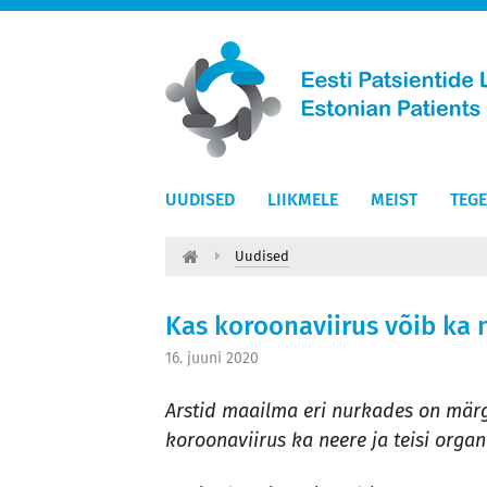
UUDISED
LIIKMELE
MEIST
TEG
Uudised
Kas koroonaviirus võib ka n
16. juuni 2020
Arstid maailma eri nurkades on märg
koroonaviirus ka neere ja teisi orga