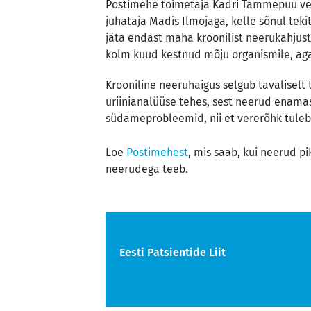
Postimehe toimetaja Kadri Tammepuu ves
juhataja Madis Ilmojaga, kelle sõnul tekit
jäta endast maha kroonilist neerukahjust
kolm kuud kestnud mõju organismile, aga 
Krooniline neeruhaigus selgub tavaliselt t
uriinianalüüse tehes, sest neerud enamas
südameprobleemid, nii et vererõhk tuleb 
Loe
Postimehest
, mis saab,
kui neerud pi
neerudega teeb.
Eesti Patsientide Liit