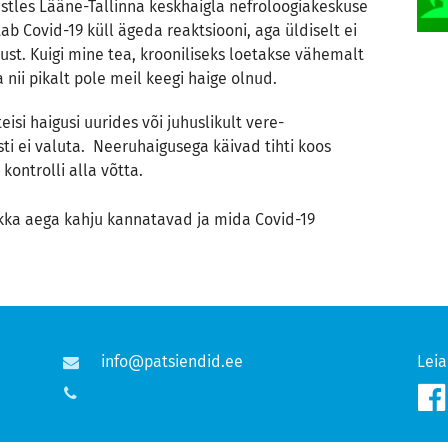
tles Lääne-Tallinna keskhaigla nefroloogiakeskuse
ab Covid-19 küll ägeda reaktsiooni, aga üldiselt ei
ust. Kuigi mine tea, krooniliseks loetakse vähemalt
nii pikalt pole meil keegi haige olnud.
eisi haigusi uurides või juhuslikult vere-
ti ei valuta. Neeruhaigusega käivad tihti koos
kontrolli alla võtta.
kka aega kahju kannatavad ja mida Covid-19
info@patsiendid.ee
Leia