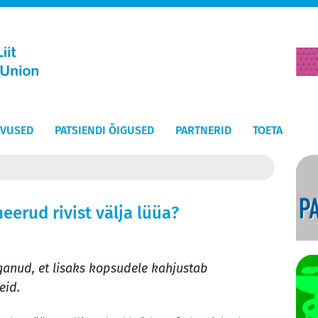
EVUSED
PATSIENDI ÕIGUSED
PARTNERID
TOETA
eerud rivist välja lüüa?
anud, et lisaks kopsudele kahjustab
neid.